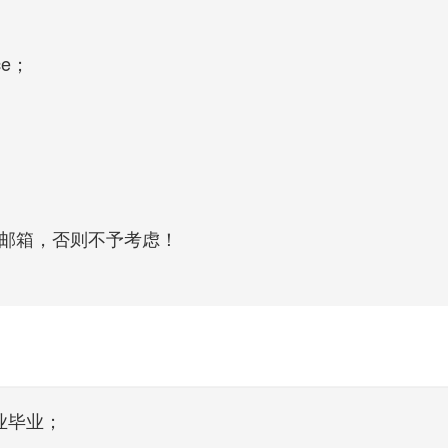
ce；
至邮箱，否则不予考虑！
业毕业；