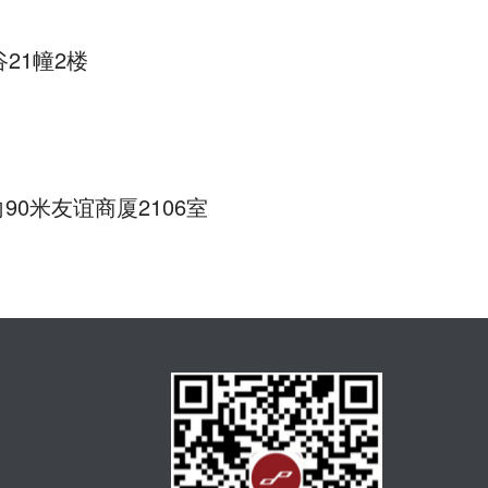
21幢2楼
0米友谊商厦2106室