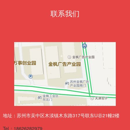
联系我们
地址：苏州市吴中区木渎镇木东路317号联东U谷21幢2楼
Tel：18626282979